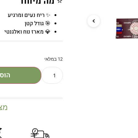
⭐
מה מיוחד
✨ ריח נעים ומרגיע
🎯 גודל קטן
💎 מארז נוח ואלגנטי
12 במלאי
הוס
מצ