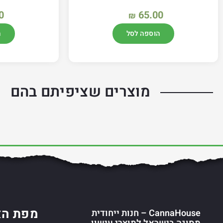
0
65.00
₪
הוספה לסל
ה
מוצרים שציפיתם בהם
מפת הא
CannaHouse – חנות ייחודית