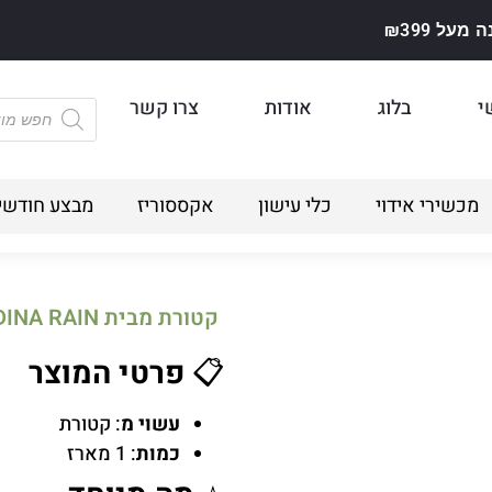
על ₪399
י
בלוג
אודות
צרו קשר
מכשירי אידוי
כלי עישון
אקססוריז
מבצע חודשי
קטורת מבית SATYA INDINA RAIN
📋
פרטי המוצר
עשוי מ
: קטורת
כמות
: 1 מארז