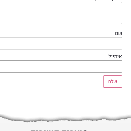
שם
אימייל