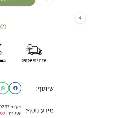
מצ
שיתוף:
מק"ט:
0337
מידע נוסף:
קטגוריה:
קטו