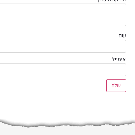
שם
אימייל