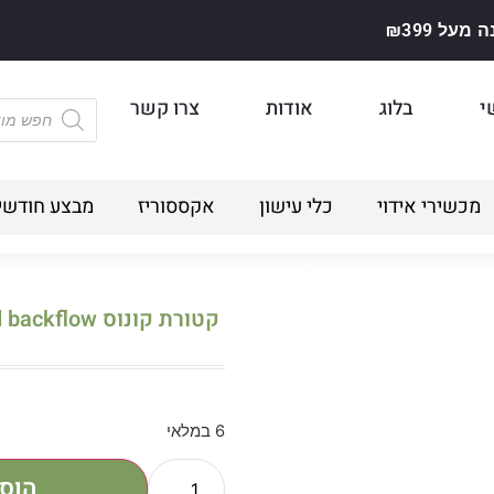
על ₪399
י
בלוג
אודות
צרו קשר
מכשירי אידוי
כלי עישון
אקססוריז
מבצע חודשי
קטורת קונוס STAYA – Sandalwood backflow
6 במלאי
הוס