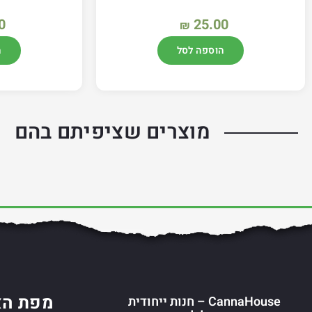
0
25.00
₪
הוספה לסל
ה
מוצרים שציפיתם בהם
מפת הא
CannaHouse – חנות ייחודית