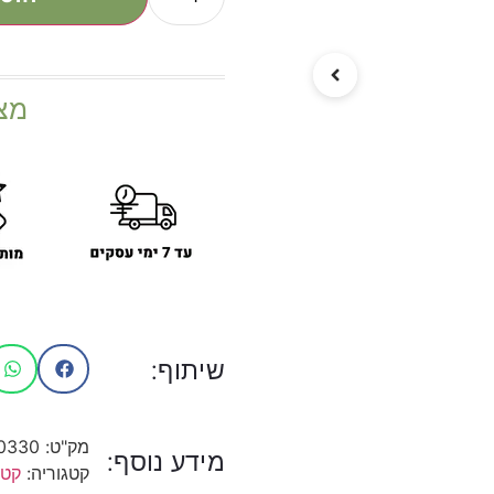
מצ
שיתוף:
מק"ט:
0330
מידע נוסף:
קטגוריה:
קטו