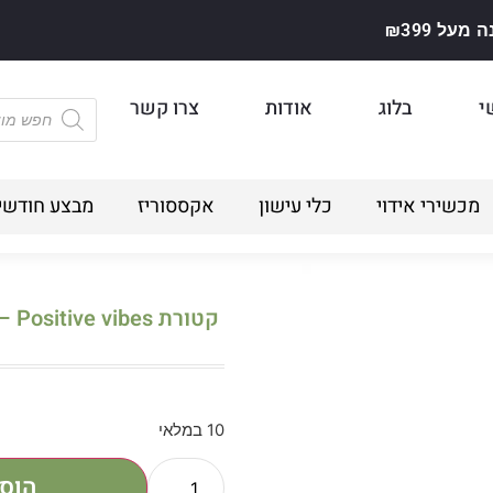
על ₪399
י
בלוג
אודות
צרו קשר
מכשירי אידוי
כלי עישון
אקססוריז
מבצע חודשי
קטורת STAYA – Positive vibes
10 במלאי
הוס