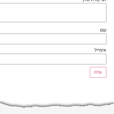
שם
אימייל