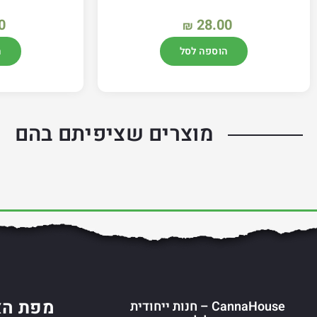
0
28.00
₪
הוספה לסל
ה
מוצרים שציפיתם בהם
מפת הא
CannaHouse – חנות ייחודית