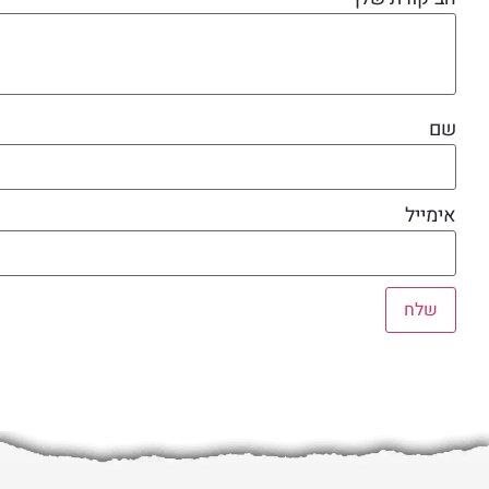
שם
אימייל