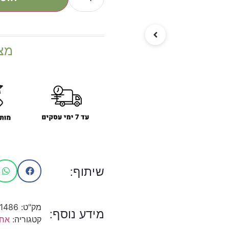
מצ
שיתוף:
מק"ט:
1486
מידע נוסף:
קטגוריה:
אחס