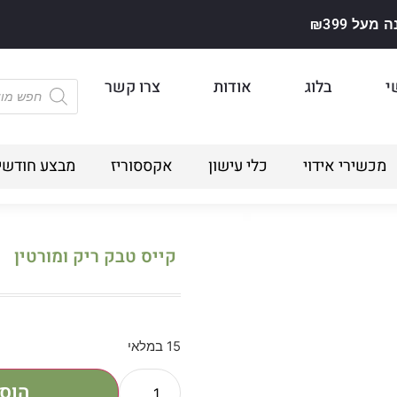
על ₪399
י
בלוג
אודות
צרו קשר
מכשירי אידוי
כלי עישון
אקססוריז
מבצע חודשי
קייס טבק ריק ומורטין
15 במלאי
הוס