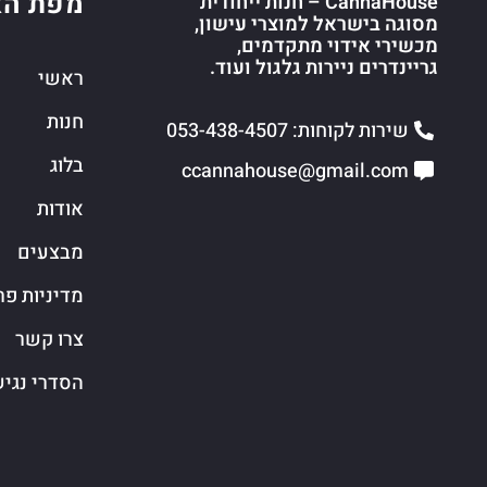
מפת הא
CannaHouse – חנות ייחודית
מסוגה בישראל למוצרי עישון,
מכשירי אידוי מתקדמים,
גריינדרים ניירות גלגול ועוד.
ראשי
חנות
שירות לקוחות: 053-438-4507
בלוג
ccannahouse@gmail.com
אודות
מבצעים
מדיניות פר
צרו קשר
הסדרי נגי