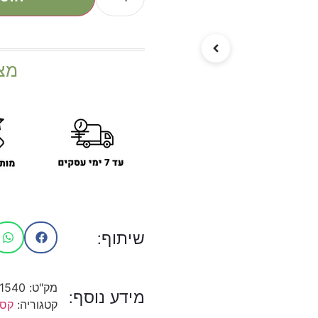
מצ
שיתוף:
מק"ט:
1540
מידע נוסף:
קטגוריה:
קסס