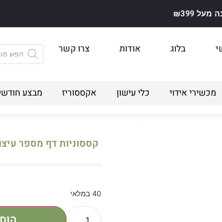
על ₪399
י
בלוג
אודות
צרו קשר
מכשירי אידוי
כלי עישון
אקססוריז
מבצע חודשי
קססוניות דף מספר עיצו
40 במלאי
הוס