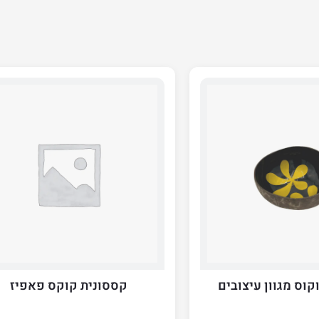
וס מגוון עיצובים
קססונית קוקס פאפיז