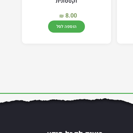
וקססונית
8.00
₪
הוספה לסל