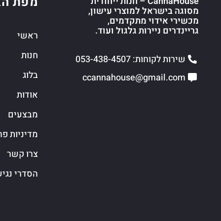
מפת הא
CannaHouse – חנות ייחודית
מסוגה בישראל למוצרי עישון,
מכשירי אידוי מתקדמים,
גריינדרים ניירות גלגול ועוד.
ראשי
חנות
שירות לקוחות: 053-438-4507
בלוג
ccannahouse@gmail.com
אודות
מבצעים
מדיניות פר
צרו קשר
הסדרי נגי