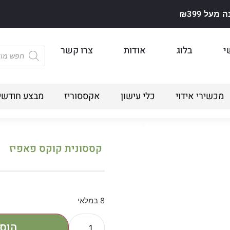
על ₪399
י
בלוג
אודות
צרו קשר
מכשירי אידוי
כלי עישון
אקססוריז
מבצע חודשי
קססונית קוקס פאפיז
8 במלאי
הוס