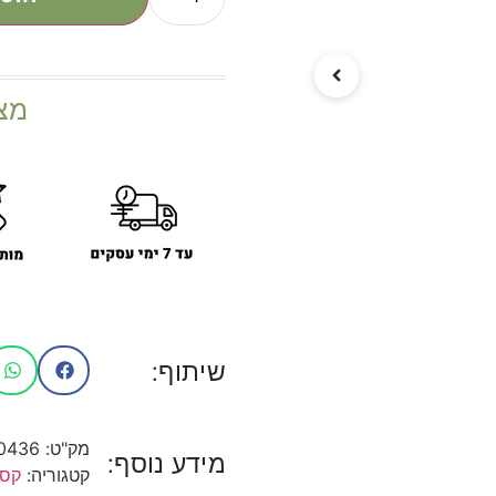
מצ
שיתוף:
מק"ט:
0436
מידע נוסף:
קטגוריה:
קסס