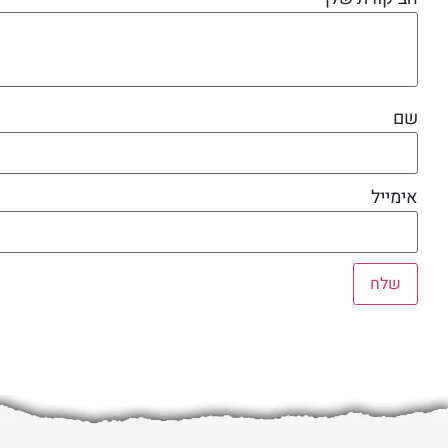
שם
אימייל