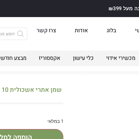
על ₪399
י
בלוג
אודות
צרו קשר
מכשירי אידוי
כלי עישון
אקססוריז
מבצע חודשי
שמן אתרי אשכולית 10 מל
1 במלאי
הוספה לסל