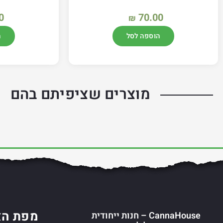
0
70.00
₪
הוספה לסל
ה
מוצרים שציפיתם בהם
מפת הא
CannaHouse – חנות ייחודית