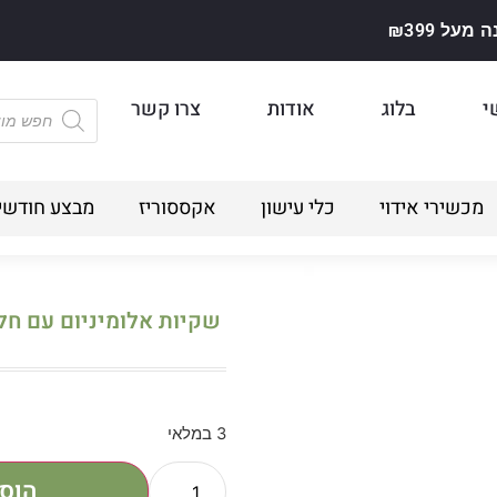
על ₪399
י
בלוג
אודות
צרו קשר
מכשירי אידוי
כלי עישון
אקססוריז
מבצע חודשי
שקיות אלומיניום עם חלון שחור 50 
3 במלאי
הוס