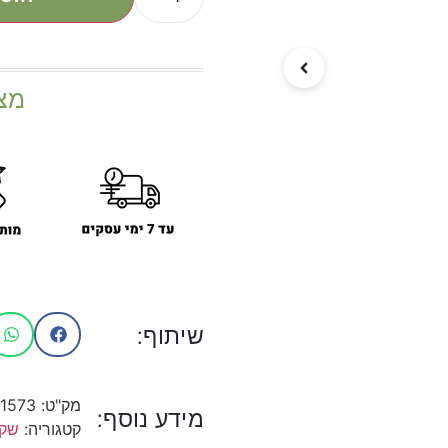
מצ
שיתוף:
מק"ט:
1573
מידע נוסף:
קטגוריה:
שקי