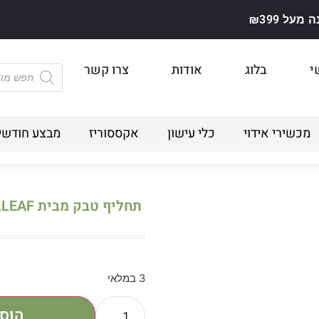
על ₪399
י
בלוג
אודות
צרו קשר
מכשירי אידוי
כלי עישון
אקססוריז
מבצע חודשי
תחליף טבק מבית REALLEAF חום
3 במלאי
הוס