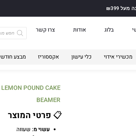
על ₪399
י
בלוג
אודות
צרו קשר
מכשירי אידוי
כלי עישון
אקססוריז
מבצע חודשי
E
BEAMER
📋
פרטי המוצר
עשוי מ
: שעווה