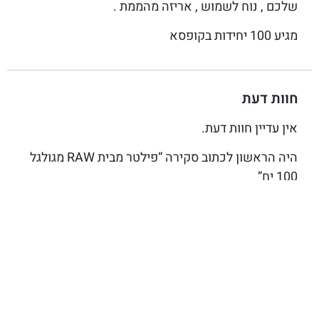
שלכם , נוח לשמוש , אריזה מהממת .
מגיע 100 יחידות בקופסא
חוות דעת
אין עדיין חוות דעת.
היה הראשון לכתוב סקירה “פילטר מבית RAW מגולגל
100 יח”
האימייל לא יוצג באתר.
שדות החובה מסומנים
*
הדירוג שלך
*
הביקורת שלך
*