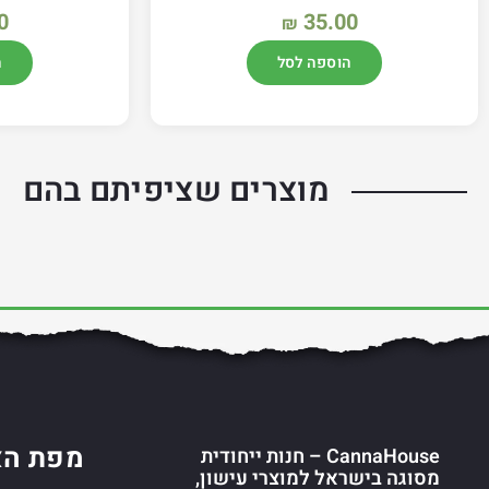
0
35.00
₪
הוספה לסל
ה
מוצרים שציפיתם בהם
מפת הא
CannaHouse – חנות ייחודית
מסוגה בישראל למוצרי עישון,