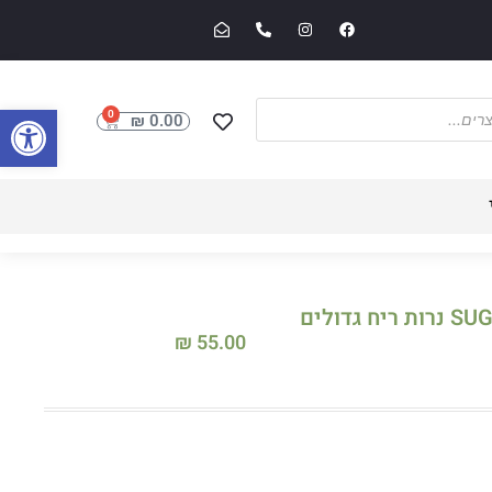
פתח סרגל
0
₪
0.00
SUGAR RUSH TREASURES נרות ריח גדולים
₪
55.00