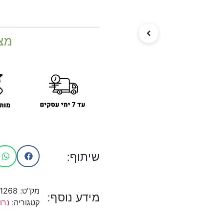
מצ
שיתוף:
מק"ט:
1268
מידע נוסף:
קטגוריה:
נרו