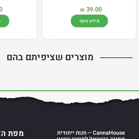
0
39.00
₪
מידע נוסף
ה
מוצרים שציפיתם בהם
מפת הא
CannaHouse – חנות ייחודית