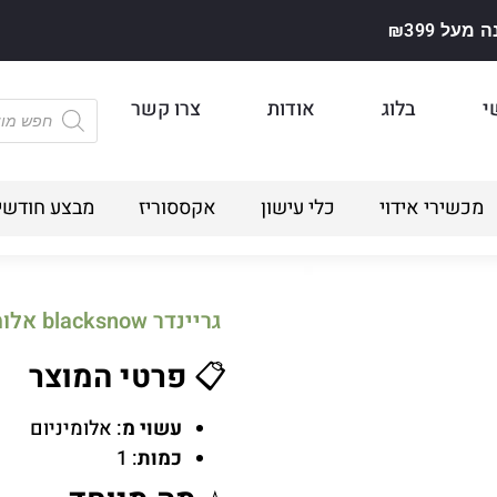
על ₪399
י
בלוג
אודות
צרו קשר
מכשירי אידוי
כלי עישון
אקססוריז
מבצע חודשי
גריינדר blacksnow אלומניום 4 קומות 60 ממ
📋
פרטי המוצר
עשוי מ
: אלומיניום
כמות
: 1