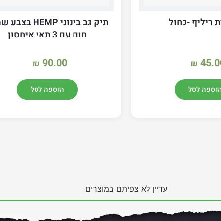
 ריליף -כחול
תיק גב בינוני HEMP ב
חום עם 3 תאי איחסון
90.00
45.0
₪
₪
וספה לסל
הוספה לסל
עדיין לא צפיתם במוצרים