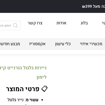
על ₪399
י
בלוג
אודות
צרו קשר
מכשירי אידוי
כלי עישון
אקססוריז
מבצע חודשי
ניירות גלגול הורנייט קי
לימון
📋
פרטי המוצר
עשוי מ
: נייר גלגול