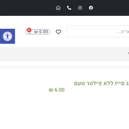
פתח סרגל
0
₪
0.00
נג סייז ללא פילטר טעם
₪
6.00