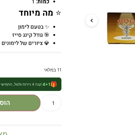
כמות
: 1
⭐
מה מיוחד
✨ בטעם לימון
🎯 גודל קינג סייז
💎 ציורים של לימונים
11 במלאי
🎁
4+1
|
קנה 4 ניירות גלגול, החמישי חינם
הוס
מצ