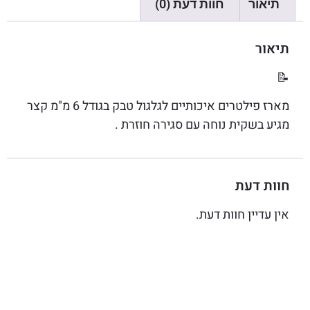
תיאור
חוות דעת (0)
תיאור
📝
מארז פילטרים איכותיים לגלגול טבק בגודל 6 מ"מ קצר
מגיע בשקית נוחה עם סגירה חוזרת .
חוות דעת
אין עדיין חוות דעת.
היה הראשון לכתוב סקירה “פילטרים לסיגריות מבית
SILVER STAR מידה : 6/15”
האימייל לא יוצג באתר.
שדות החובה מסומנים
*
הדירוג שלך
*