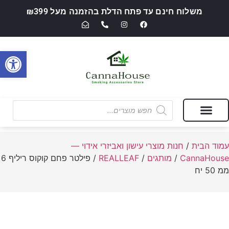
משלוח חינם עד פתח הדלת בהזמנה מעל ₪399
פתח סרגל
מבצעים של החודש
חנות מוצרי עישון ואביזרי אידוי — CannaHouse
עמוד הבית
/
חנות מוצרי עישון ואביזרי אידוי —
CannaHouse
/
מותגים
/
REALLEAF
/ פילטר פחם קוקוס ריליף 6
ממ 50 יח