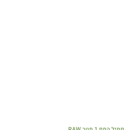
פתיל המפ 1 מטר RAW