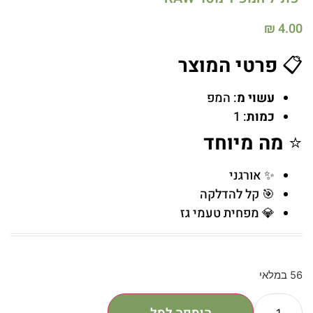
₪
4.00
📋
פרטי המוצר
עשוי מ
: המפ
כמות
: 1
⭐
מה מיוחד
✨ אורגני
🎯 קל להדלקה
💎 מפחית טעמי גז
56 במלאי