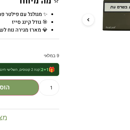
⭐
מה מיוחד
✨ מגולגל עם פילטר פ
🎯 גודל קינג סייז
💎 מארז מגירה נוח לש
9 במלאי
🎁
2+1
|
קנה 2 קונוסים, השלישי חינם
הוס
מצ