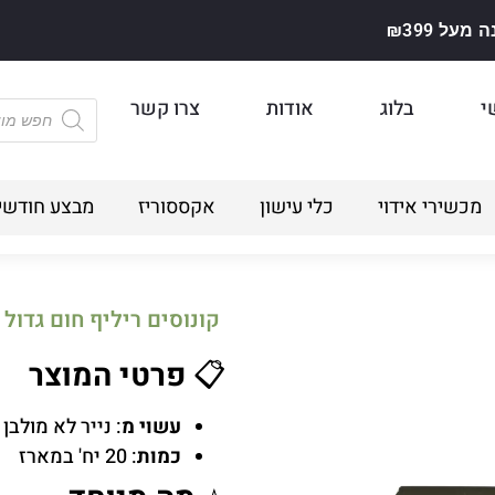
על ₪399
י
בלוג
אודות
צרו קשר
מכשירי אידוי
כלי עישון
אקססוריז
מבצע חודשי
קונוסים ריליף חום גדול
📋
פרטי המוצר
עשוי מ
: נייר לא מולבן
כמות
: 20 יח' במארז