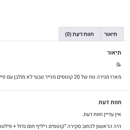
תיאור
חוות דעת (0)
תיאור
📝
מארז מגירה נוח של 20 קונוסים מנייר טבעי לא מולבן עם פילטר פחם קוקוס גודל קינג סייז מבית ריליף .
חוות דעת
אין עדיין חוות דעת.
היה הראשון לכתוב סקירה “קונוסים ריליף חום גדול + פילטר