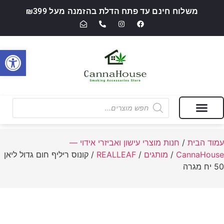
משלוח חינם עד פתח הדלת בהזמנה מעל ₪399
פתח סרגל
מבצעים של החודש
חנות מוצרי עישון ואביזרי אידוי — CannaHouse
עמוד הבית
/
חנות מוצרי עישון ואביזרי אידוי —
CannaHouse
/
מותגים
/
REALLEAF
/ קונוס ריליף חום גדול ליאן
50 יח מגרה