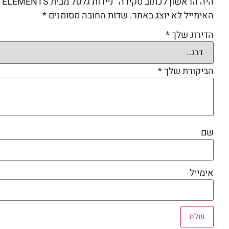
היה הראשון לכתוב סקירה “ניירות גלגול מבית ELEMENTS ללא פילטר קינג סייז צבע כחול”
האימייל לא יוצג באתר.
שדות החובה מסומנים
*
הדירוג שלך
*
הביקורת שלך
*
שם
אימייל