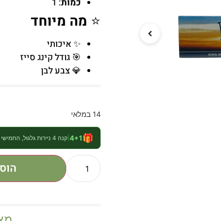
כמות
: 1
⭐
מה מיוחד
✨ איכותי
🎯 גודל קינג סייז
💎 צבע לבן
14 במלאי
🎁
4+1
|
קנה 4 ניירות גלגול, החמישי חינם
הוס
מצ