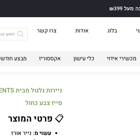
על ₪399
י
בלוג
אודות
צרו קשר
מכשירי אידוי
כלי עישון
אקססוריז
מבצע חודשי
סייז צבע כחול
📋
פרטי המוצר
עשוי מ
: נייר אורז