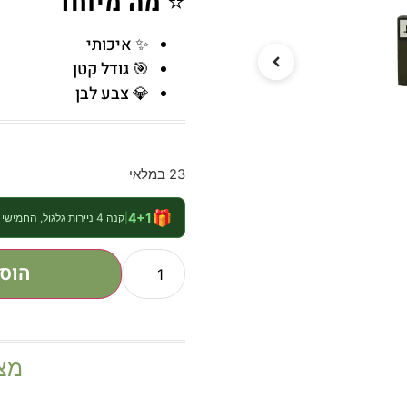
⭐
מה מיוחד
✨ איכותי
🎯 גודל קטן
💎 צבע לבן
23 במלאי
🎁
4+1
|
קנה 4 ניירות גלגול, החמישי חינם
הוס
מצ