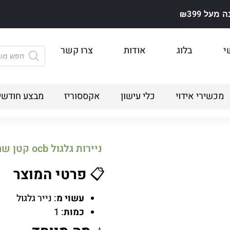
על ₪399
י
בלוג
אודות
צרו קשר
מכשירי אידוי
כלי עישון
אקססוריז
מבצע חודשי
ניירות גלגול ocb קטן שחור + פילטר
📋
פרטי המוצר
עשוי מ
: נייר גלגול
כמות
: 1