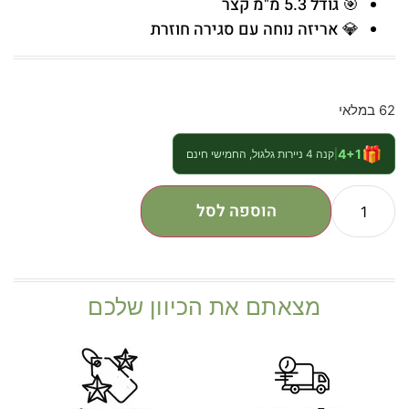
🎯 גודל 5.3 מ"מ קצר
💎 אריזה נוחה עם סגירה חוזרת
62 במלאי
🎁
4+1
|
קנה 4 ניירות גלגול, החמישי חינם
הוספה לסל
מצאתם את הכיוון שלכם