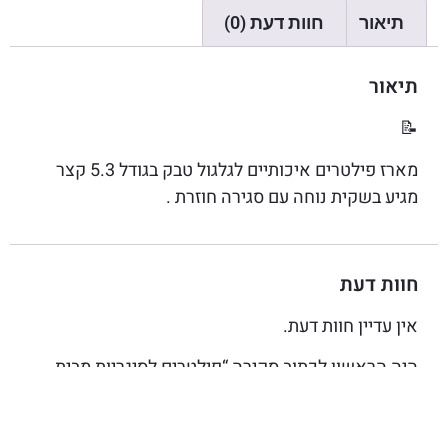
תיאור
חוות דעת (0)
תיאור
📝
מארז פילטרים איכותיים לגלגול טבק בגודל 5.3 קצר
מגיע בשקית נוחה עם סגירה חוזרת .
חוות דעת
אין עדיין חוות דעת.
היה הראשון לכתוב סקירה “פילטרים לסיגריות מבית
SILVER STAR מידה : 5,3/15”
האימייל לא יוצג באתר.
שדות החובה מסומנים
*