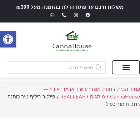
משלוח חינם עד פתח הדלת בהזמנה מעל ₪399
פתח סרגל
מבצעים של החודש
חנות מוצרי עישון ואביזרי אידוי — CannaHouse
עמוד הבית
/
חנות מוצרי עישון ואביזרי אידוי —
CannaHouse
/
מותגים
/
REALLEAF
/ פילטר ריליף נייר כותנה
רחב חיתוך כפול